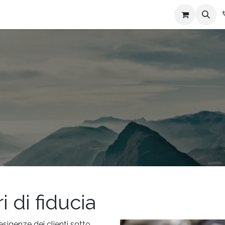
i siamo
Contattaci
i di fiducia
sigenze dei clienti sotto