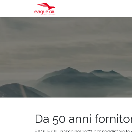
Home
Negozio
Servizi
Ch
Da 50 anni fornitor
EAGLE OIL nasce nel 1972 per soddisfare le e