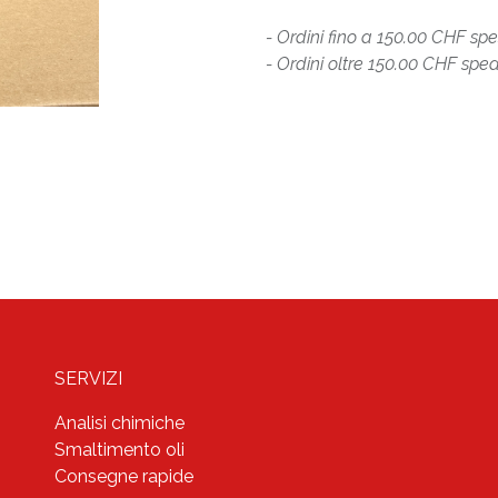
- Ordini fino a 150.00 CHF sp
- Ordini oltre 150.00 CHF sped
SERVIZI
Analisi chimiche
Smaltimento oli
Consegne rapide