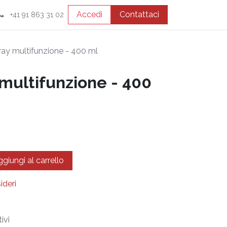
Accedi
Contattaci
+41 91 863 31 02
ay multifunzione - 400 ml
multifunzione - 400
giungi al carrello
ideri
ivi