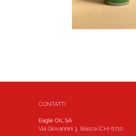
CONTATTI
Eagle OIL SA
Via Giovannini 3, Biasca (CH) 6710