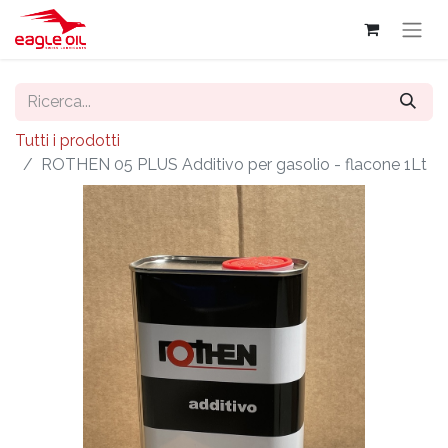
Tutti i prodotti
ROTHEN 05 PLUS Additivo per gasolio - flacone 1Lt